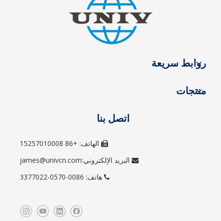
روابط سريعة
منتجات
اتصل بنا
الهاتف: +86 15257010008

البريد الإلكتروني:
james@univcn.com

هاتف: 0086-0570-3377022
