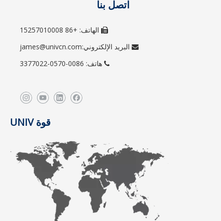
اتصل بنا
الهاتف: +86 15257010008

البريد الإلكتروني:
james@univcn.com

هاتف: 0086-0570-3377022

قوة UNIV