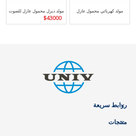
مولد كهربائي محمول عازل
مولد ديزل محمول عازل للصوت
$
43000
للصوت 8-22.5 KVA مع محرك
بقدرة 8-22.5 كيلو فولت أمبير
LAIDONG
مع محرك LAIDONG للاستخدام
المنزلي والمكتبي
روابط سريعة
منتجات