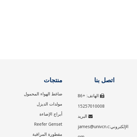
اتصل بنا
منتجات
ضاغط الهواء المحمول
الهاتف: +86

مولدات الديزل
15257010008
أبراج الإضاءة
البريد

Reefer Genset
الإلكتروني:
james@univcn.c
مقطورة المراقبة
om