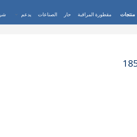
منتجات
مقطورة المراقبة
حار
الصناعات
يدعم
شر
18