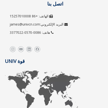
اتصل بنا
الهاتف: +86 15257010008

البريد الإلكتروني:
james@univcn.com

هاتف: 0086-0570-3377022

قوة UNIV