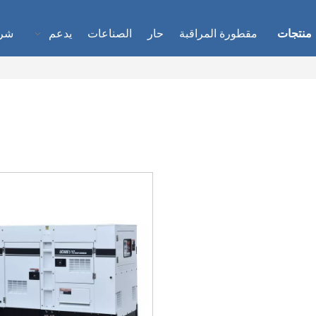
منتجات
مقطورة المراقبة
حار
الصناعات
يدعم
شر