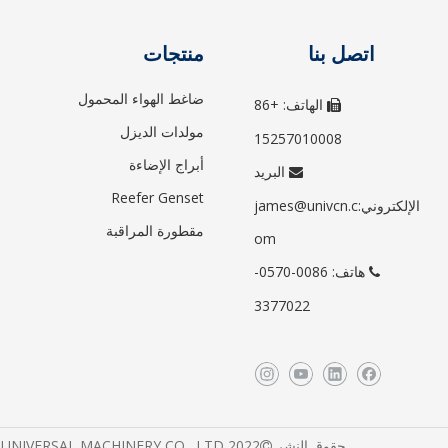
اتصل بنا
منتجات
ضاغط الهواء المحمول
الهاتف: +86

مولدات الديزل
15257010008
أبراج الإضاءة
البريد

Reefer Genset
الإلكتروني:
james@univcn.c
مقطورة المراقبة
om
هاتف: 0086-0570-

3377022
حقوق النشر
2022 ZHEJIANG UNIVERSAL MACHINERY CO., LTD. جميع الحقوق محفوظة بواسطة
