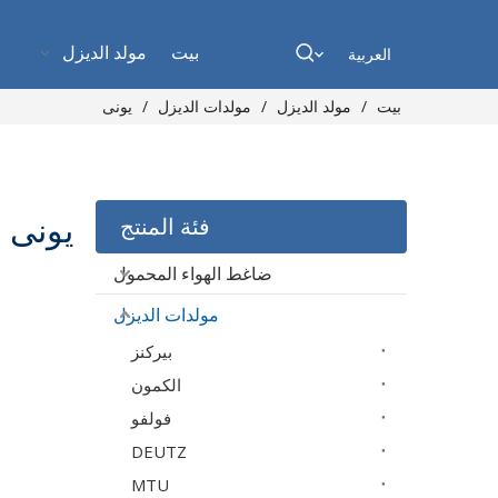
بيت
مولد الديزل
العربية
بيت
/
مولد الديزل
/
مولدات الديزل
/
يونى
يونى
فئة المنتج
ضاغط الهواء المحمول
مولدات الديزل
بيركنز
الكمون
فولفو
DEUTZ
MTU