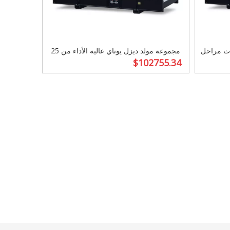
رك عالي الجودة AC ثلاث مراحل
مجموعة مولد ديزل يوناي عالية الأداء من 25
$
102755.34
ع
إلى 100 كيلو فولت في مجال الاستخدام
الصناعي