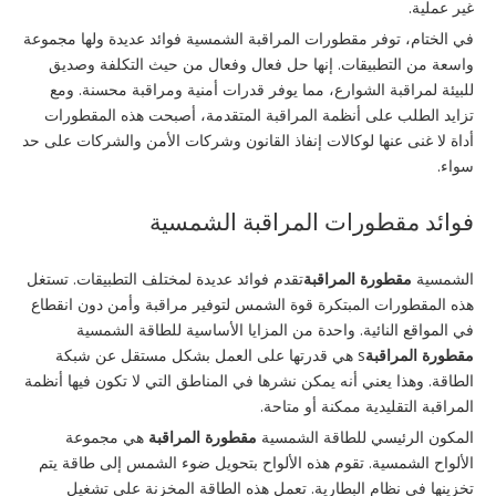
غير عملية.
في الختام، توفر مقطورات المراقبة الشمسية فوائد عديدة ولها مجموعة
واسعة من التطبيقات. إنها حل فعال وفعال من حيث التكلفة وصديق
للبيئة لمراقبة الشوارع، مما يوفر قدرات أمنية ومراقبة محسنة. ومع
تزايد الطلب على أنظمة المراقبة المتقدمة، أصبحت هذه المقطورات
أداة لا غنى عنها لوكالات إنفاذ القانون وشركات الأمن والشركات على حد
سواء.
فوائد مقطورات المراقبة الشمسية
الشمسية
مقطورة المراقبة
تقدم فوائد عديدة لمختلف التطبيقات. تستغل
هذه المقطورات المبتكرة قوة الشمس لتوفير مراقبة وأمن دون انقطاع
في المواقع النائية. واحدة من المزايا الأساسية للطاقة الشمسية
مقطورة المراقبة
s هي قدرتها على العمل بشكل مستقل عن شبكة
الطاقة. وهذا يعني أنه يمكن نشرها في المناطق التي لا تكون فيها أنظمة
المراقبة التقليدية ممكنة أو متاحة.
المكون الرئيسي للطاقة الشمسية
مقطورة المراقبة
هي مجموعة
الألواح الشمسية. تقوم هذه الألواح بتحويل ضوء الشمس إلى طاقة يتم
تخزينها في نظام البطارية. تعمل هذه الطاقة المخزنة على تشغيل