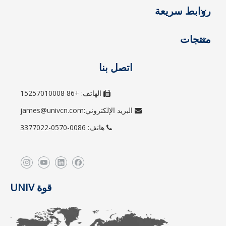
روابط سريعة
منتجات
اتصل بنا
الهاتف: +86 15257010008

البريد الإلكتروني:
james@univcn.com

هاتف: 0086-0570-3377022

قوة UNIV